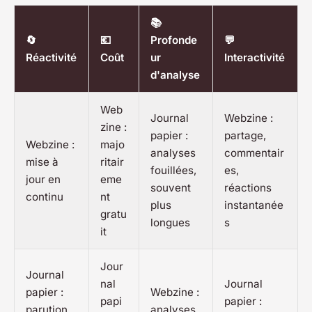
📚
🔄
💶
Profonde
💬
Réactivité
Coût
ur
Interactivité
d'analyse
Web
Journal
Webzine :
zine :
papier :
partage,
Webzine :
majo
analyses
commentair
mise à
ritair
fouillées,
es,
jour en
eme
souvent
réactions
continu
nt
plus
instantanée
gratu
longues
s
it
Jour
Journal
nal
Journal
papier :
Webzine :
papi
papier :
parution
analyses