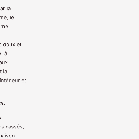
ar la
ne, le
erne
a
es doux et
e, à
iaux
t la
intérieur et
s,
s
cs cassés,
maison