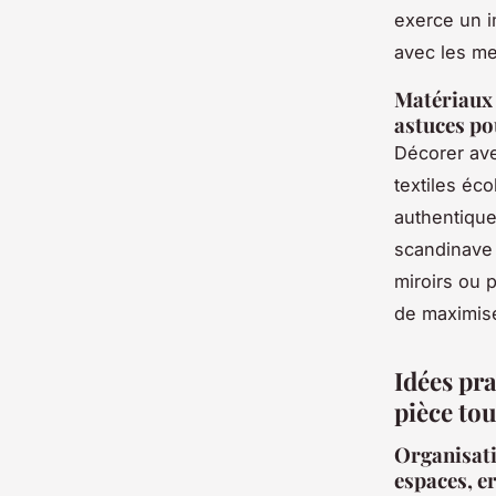
exerce un im
avec les meu
Matériaux b
astuces po
Décorer ave
textiles éc
authentique
scandinave 
miroirs ou 
de maximise
Idées pr
pièce to
Organisati
espaces, e