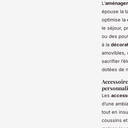
L’
aménagem
épouse la ta
optimise la
le séjour, 
ou des pouf
à la
décorat
amovibles, 
sacrifier l’
dotées de n
Accessoire
personnalis
Les
access
d’une ambi
tout en insu
coussins et 