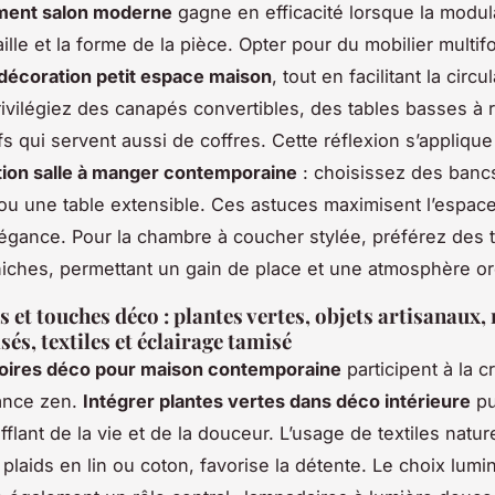
ent salon moderne
gagne en efficacité lorsque la modul
ille et la forme de la pièce. Opter pour du mobilier multif
décoration petit espace maison
, tout en facilitant la circu
privilégiez des canapés convertibles, des tables basses à
s qui servent aussi de coffres. Cette réflexion s’appliqu
ion salle à manger contemporaine
: choisissez des banc
ou une table extensible. Ces astuces maximisent l’espac
élégance. Pour la chambre à coucher stylée, préférez des t
iches, permettant un gain de place et une atmosphère o
s et touches déco : plantes vertes, objets artisanaux,
és, textiles et éclairage tamisé
oires déco pour maison contemporaine
participent à la c
ance zen.
Intégrer plantes vertes dans déco intérieure
pur
fflant de la vie et de la douceur. L’usage de textiles natur
plaids en lin ou coton, favorise la détente. Le choix lumi