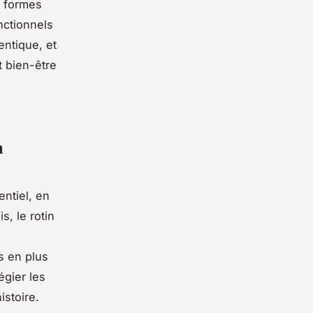
s formes
nctionnels
entique, et
t bien-être
n
entiel, en
s, le rotin
s en plus
égier les
istoire.