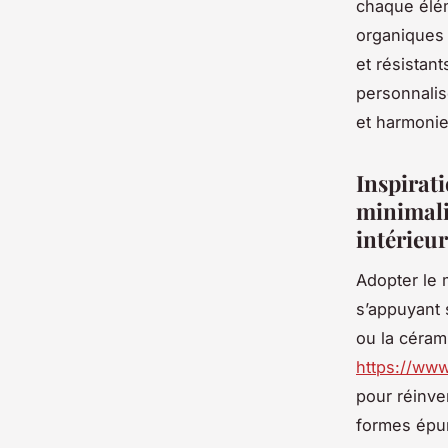
chaque élém
organiques 
et résistan
personnalisé
et harmonie
Inspirati
minimali
intérieu
Adopter le m
s’appuyant 
ou la céram
https://www
pour réinve
formes épuré