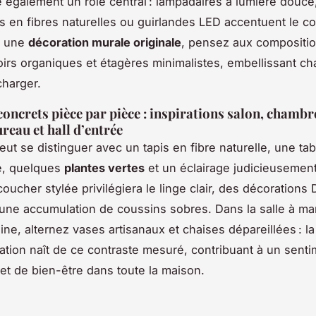
 également un rôle central : lampadaires à lumière douce
 en fibres naturelles ou guirlandes LED accentuent le co
r une
décoration murale originale
, pensez aux compositi
oirs organiques et étagères minimalistes, embellissant c
charger.
oncrets pièce par pièce : inspirations salon, chambre
reau et hall d’entrée
eut se distinguer avec un tapis en fibre naturelle, une ta
é, quelques
plantes vertes
et un éclairage judicieusement
oucher stylée privilégiera le linge clair, des décorations 
t une accumulation de coussins sobres. Dans la salle à m
ne, alternez vases artisanaux et chaises dépareillées : la
ation naît de ce contraste mesuré, contribuant à un sent
et de bien-être dans toute la maison.