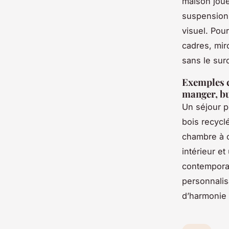
maison joue
suspensions
visuel. Pou
cadres, mir
sans le sur
Exemples c
manger, bu
Un séjour p
bois recycl
chambre à c
intérieur e
contemporai
personnalis
d’harmonie 