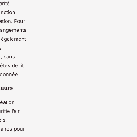
arité
onction
lation. Pour
 rangements
e également
s
e, sans
êtes de lit
rdonnée.
 murs
réation
ifie l’air
els,
naires pour