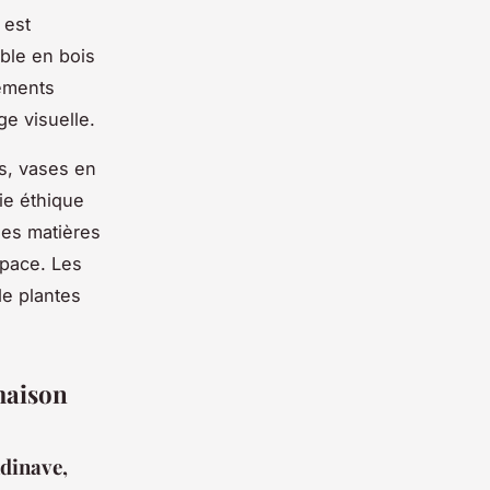
 est
ble en bois
léments
ge visuelle.
és, vases en
ie éthique
les matières
space. Les
de plantes
maison
ndinave,