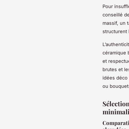
Pour insuffl
conseillé d
massif, un 
structurent
L’authentici
céramique b
et respectu
brutes et l
idées déco 
ou bouquet
Sélectio
minimali
Comparatif