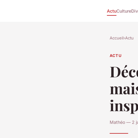
Actu
Culture
Div
Accueil
›
Actu
ACTU
Déco
mai
insp
Mathéo — 2 ju