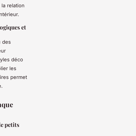
la relation
ntérieur.
logiques et
u des
eur
tyles déco
ier les
aires permet
e.
haque
e petits