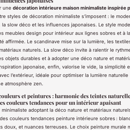
 influences japonaises
ir une
décoration intérieure maison minimaliste inspirée p
tre styles de décoration minimaliste s’imposent : le moder
 la slow déco et les influences japonaises. Le style mod
des meubles design pour intérieur aux lignes sobres et à l
té affirmée. Le scandinave mise sur la lumière, les textil
matériaux naturels. La slow déco invite à ralentir le rythm
 les objets durables et à adopter une déco nature et matér
inspiration japonaise, enfin, valorise le vide, la simplicité e
ec l’extérieur, idéale pour optimiser la lumière naturelle 
ne atmosphère zen.
couleurs et peintures : harmonie des teintes naturelle
des couleurs tendances pour un intérieur apaisant
minimaliste adoptant la déco nature et matériaux naturel
a des couleurs tendances peinture intérieure sobres : blan
ts doux, et nuances terreuses. Le choix peinture murale 