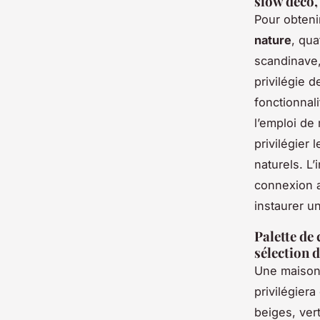
slow déco,
Pour obten
nature
, qua
scandinave,
privilégie 
fonctionnali
l’emploi de 
privilégier
naturels. L’
connexion av
instaurer u
Palette de 
sélection 
Une maison 
privilégier
beiges, ver