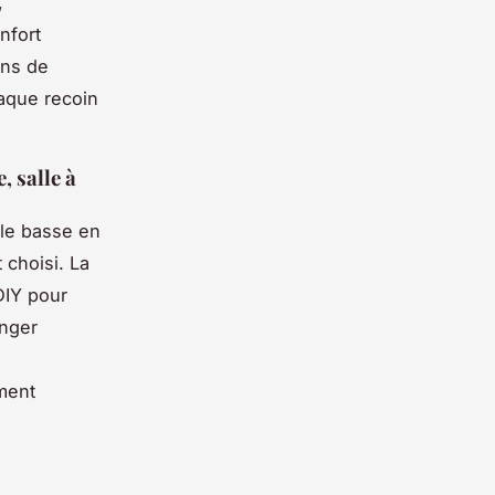
,
nfort
ons de
haque recoin
, salle à
ble basse en
 choisi. La
DIY pour
anger
iment